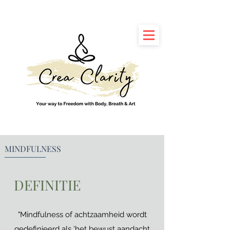
MINDFULNESS
DEFINITIE
"Mindfulness of achtzaamheid wordt
gedefinieerd als 'het bewust aandacht