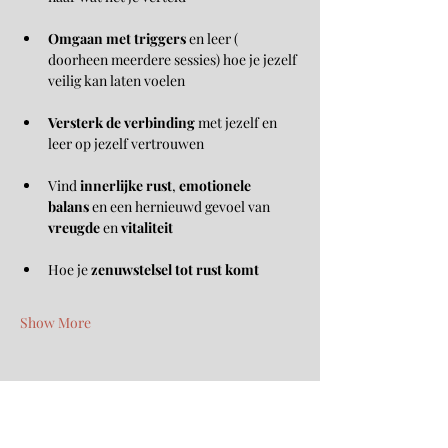
Omgaan met triggers
 en leer ( 
doorheen meerdere sessies) hoe je jezelf 
veilig kan laten voelen
Versterk de verbinding
 met jezelf en 
leer op jezelf vertrouwen
Vind 
innerlijke rust
, 
emotionele 
balans
 en een hernieuwd gevoel van 
vreugde
 en 
vitaliteit
Hoe je 
zenuwstelsel tot rust komt
Show More