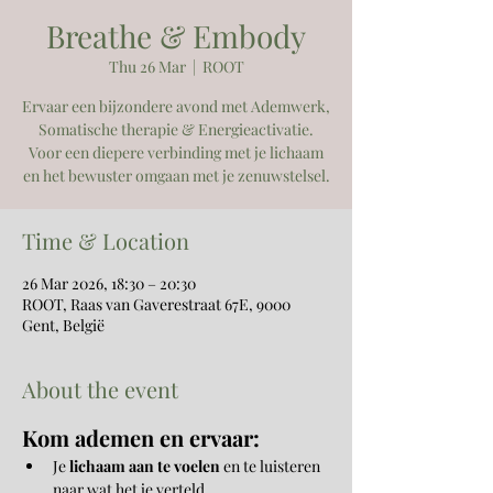
Breathe & Embody
Thu 26 Mar
  |  
ROOT
Ervaar een bijzondere avond met Ademwerk,
Somatische therapie & Energieactivatie.
Voor een diepere verbinding met je lichaam
en het bewuster omgaan met je zenuwstelsel.
Time & Location
26 Mar 2026, 18:30 – 20:30
ROOT, Raas van Gaverestraat 67E, 9000
Gent, België
About the event
Kom ademen en ervaar:
Je 
lichaam aan te voelen
 en te luisteren 
naar wat het je verteld