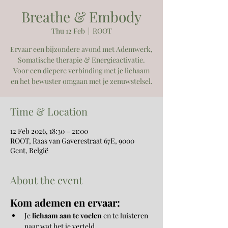
Breathe & Embody
Thu 12 Feb
  |  
ROOT
Ervaar een bijzondere avond met Ademwerk,
Somatische therapie & Energieactivatie.
Voor een diepere verbinding met je lichaam
en het bewuster omgaan met je zenuwstelsel.
Time & Location
12 Feb 2026, 18:30 – 21:00
ROOT, Raas van Gaverestraat 67E, 9000
Gent, België
About the event
Kom ademen en ervaar:
Je 
lichaam aan te voelen
 en te luisteren 
naar wat het je verteld