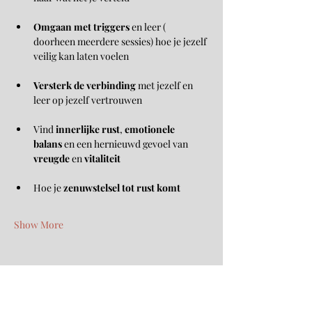
Omgaan met triggers
 en leer ( 
doorheen meerdere sessies) hoe je jezelf 
veilig kan laten voelen
Versterk de verbinding
 met jezelf en 
leer op jezelf vertrouwen
Vind 
innerlijke rust
, 
emotionele 
balans
 en een hernieuwd gevoel van 
vreugde
 en 
vitaliteit
Hoe je 
zenuwstelsel tot rust komt
Show More