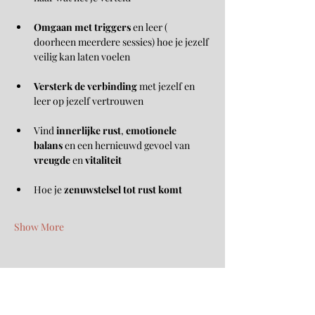
Omgaan met triggers
 en leer ( 
doorheen meerdere sessies) hoe je jezelf 
veilig kan laten voelen
Versterk de verbinding
 met jezelf en 
leer op jezelf vertrouwen
Vind 
innerlijke rust
, 
emotionele 
balans
 en een hernieuwd gevoel van 
vreugde
 en 
vitaliteit
Hoe je 
zenuwstelsel tot rust komt
Show More