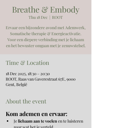
Breathe & Embody
Thu 18 Dec
  |  
ROOT
Ervaar een bijzondere avond met Ademwerk,
Somatische therapie & Energieactivatie.
Voor een diepere verbinding met je lichaam
en het bewuster omgaan met je zenuwstelsel.
Time & Location
18 Dec 2025, 18:30 – 20:30
ROOT, Raas van Gaverestraat 67E, 9000
Gent, België
About the event
Kom ademen en ervaar:
Je 
lichaam aan te voelen
 en te luisteren 
naar wat het je verteld