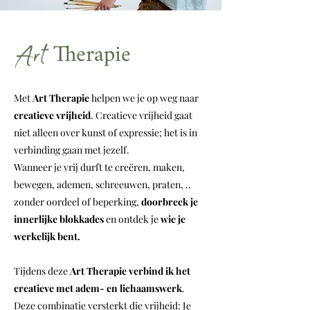
The
r
apie
Art
Met
Art Therapie
helpen we je op weg naar
creatieve vrijheid
. Creatieve vrijheid gaat
niet alleen over kunst of expressie; het is in
verbinding gaan met jezelf.
Wanneer je vrij durft te creëren, maken,
bewegen, ademen, schreeuwen, praten, ..
zonder oordeel of beperking,
doorbreek je
innerlijke blokkades
en ontdek je
wie je
werkelijk bent.
Tijdens deze
Art Therapie verbind ik het
creatieve met adem- en lichaamswerk
.
Deze combinatie versterkt die vrijheid: Je