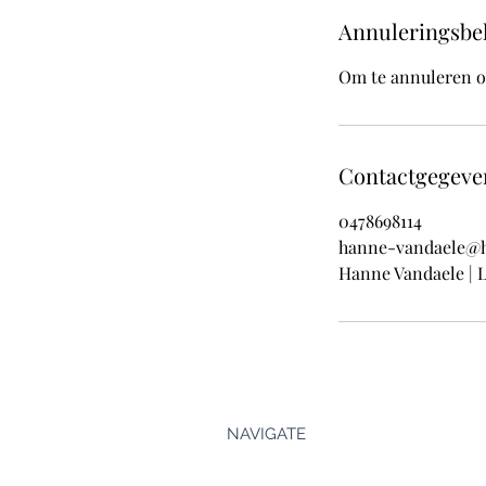
Annuleringsbe
Om te annuleren o
Contactgegeve
0478698114
hanne-vandaele@
Hanne Vandaele | L
NAVIGATE
Welkom