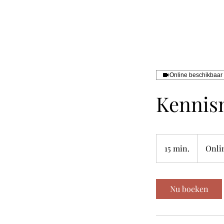
Online beschikbaar
Kennis
15 min.
1
Onli
5
m
i
Nu boeken
n
.