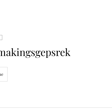
makingsgepsrek
ne