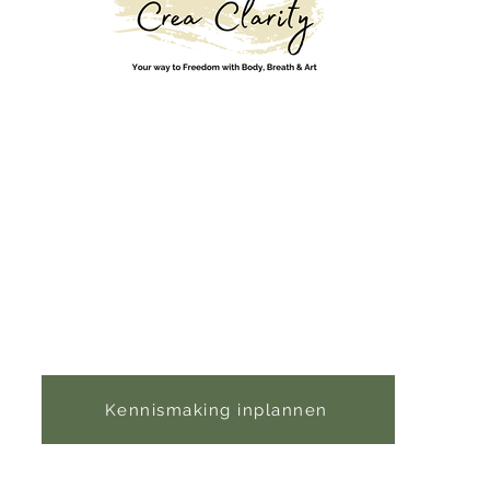
Contact:
hanne-vandaele@hotmail.com
0478698114
Locatie:
Anjelierstraat 11, te Gent
BTW nummer:
0788703436
Kennismaking inplannen