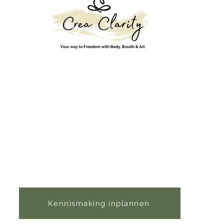
Contact:
hanne-vandaele@hotmail.com
0478698114
Locatie:
Anjelierstraat 11, te Gent
BTW nummer:
0788703436
Kennismaking inplannen