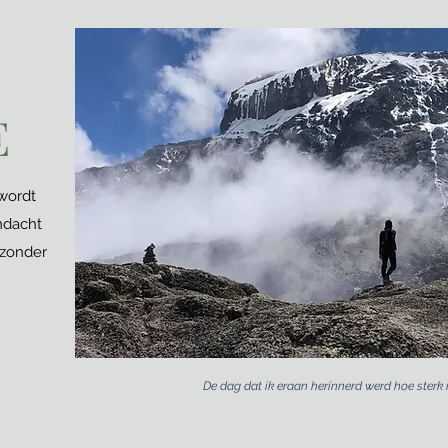
E
wordt
ndacht
 zonder
De dag dat ik eraan herinnerd werd hoe sterk 