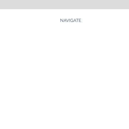
NAVIGATE
Welkom
Over mij
Groepsessies & 1 op 1
Blog
Soulful Art
Contact