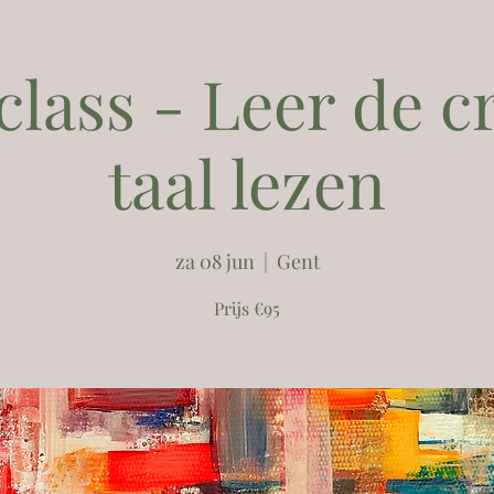
lass - Leer de c
taal lezen
za 08 jun
  |  
Gent
Prijs €95