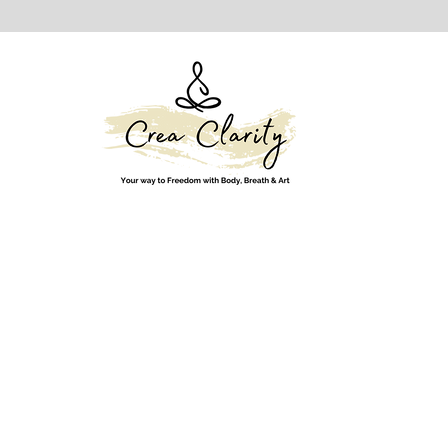
Contact:
hanne-vandaele@hotmail.com
0478698114
Locatie:
Anjelierstraat 11, te Gent
BTW nummer:
0788703436