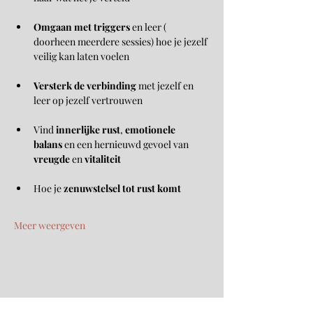
Omgaan met triggers
 en leer ( 
doorheen meerdere sessies) hoe je jezelf 
veilig kan laten voelen
Versterk de verbinding
 met jezelf en 
leer op jezelf vertrouwen
Vind 
innerlijke rust
, 
emotionele 
balans
 en een hernieuwd gevoel van 
vreugde
 en 
vitaliteit
Hoe je 
zenuwstelsel tot rust komt
Meer weergeven