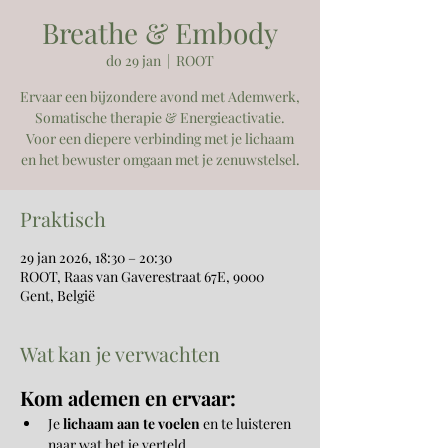
Breathe & Embody
do 29 jan
  |  
ROOT
Ervaar een bijzondere avond met Ademwerk,
Somatische therapie & Energieactivatie.
Voor een diepere verbinding met je lichaam
en het bewuster omgaan met je zenuwstelsel.
Praktisch
29 jan 2026, 18:30 – 20:30
ROOT, Raas van Gaverestraat 67E, 9000
Gent, België
Wat kan je verwachten
Kom ademen en ervaar:
Je 
lichaam aan te voelen
 en te luisteren 
naar wat het je verteld