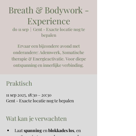
Breath & Bodywork -
Experience
do 11 sep
  |  
Gent - Exacte locatie nog te
bepalen
Ervaar een bijzondere avond met
onderandere: Ademwerk, Somatische
therapie & Energieactivatie. Voor diepe
ontspanning en innerlijke verbinding.
Praktisch
11 sep 2025, 18:30 – 20:30
Gent - Exacte locatie nog te bepalen
Wat kan je verwachten
Laat 
spanning
 en 
blokkades los
, en 