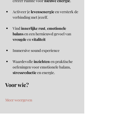
creëer ruimte voor 
nieuwe energie
.
Activeer je 
levensenergie
 en versterk de 
verbinding met jezelf.
Vind 
innerlijke rust
, 
emotionele 
balans
 en een hernieuwd gevoel van 
vreugde
 en 
vitaliteit
Immersive sound experience
Waardevolle 
inzichten
 en praktische 
oefeningen voor emotionele balans, 
stressreductie
 en energie.
Voor wie?
Meer weergeven