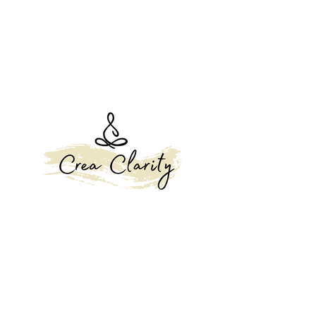
Volg ons
Contact:
hanne-vandaele@hotmail.com
0478698114
Locatie: